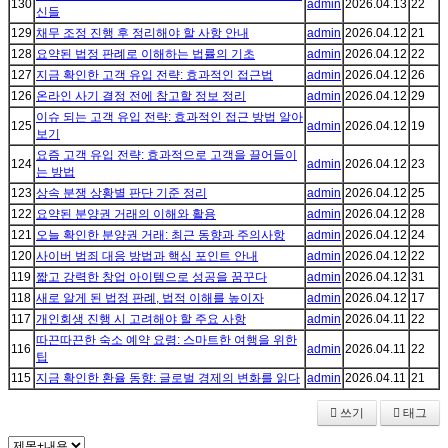
130
admin
2026.04.13
22
신들
129
채무 조정 진행 후 정리해야 할 사항 안내
admin
2026.04.12
21
128
요약된 법정 판례로 이해하는 법률의 기초
admin
2026.04.12
22
127
지금 확인한 고객 유입 전략: 효과적인 접근법
admin
2026.04.12
26
126
온라인 사기 결정 전에 참고할 정보 정리
admin
2026.04.12
29
이슈 되는 고객 유입 전략: 효과적인 접근 방법 알아
125
admin
2026.04.12
19
보기
요즘 고객 유입 전략: 효과적으로 고객을 끌어들이
124
admin
2026.04.12
23
는 방법
123
상속 분쟁 상황별 판단 기준 정리
admin
2026.04.12
25
122
요약된 분양권 거래의 이해와 활용
admin
2026.04.12
28
121
오늘 확인한 분양권 거래: 최근 동향과 주의사항
admin
2026.04.12
24
120
사이버 범죄 대응 방법과 핵심 포인트 안내
admin
2026.04.12
22
119
짧고 강력한 창업 아이템으로 성공을 꿈꾸다
admin
2026.04.12
31
118
새로 알게 된 법정 판례, 법적 이해를 높이자
admin
2026.04.12
17
117
개인회생 진행 시 고려해야 할 주요 사항
admin
2026.04.11
22
따끈따끈한 숙소 예약 요령: 스마트한 여행을 위한
116
admin
2026.04.11
22
팁
115
지금 확인한 환율 동향: 글로벌 경제의 변화를 읽다
admin
2026.04.11
21
쓰기
태그